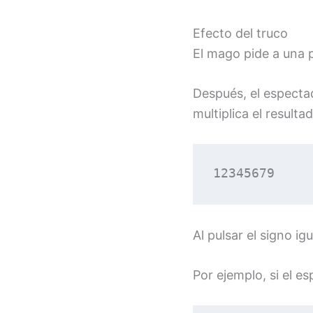
Efecto del truco
El mago pide a una p
Después, el espectad
multiplica el result
12345679
Al pulsar el signo i
Por ejemplo, si el e