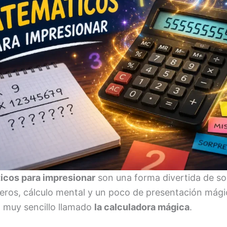
icos para impresionar
son una forma divertida de so
ros, cálculo mental y un poco de presentación mágic
 muy sencillo llamado
la calculadora mágica
.