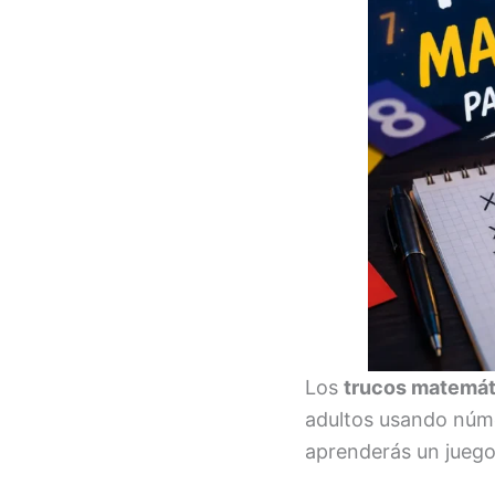
Los
trucos matemát
adultos usando núme
aprenderás un juego