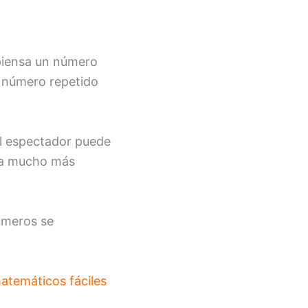
 piensa un número
e número repetido
El espectador puede
zca mucho más
úmeros se
atemáticos fáciles