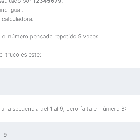
resultado por
12345679
.
gno igual.
a calculadora.
á el número pensado repetido 9 veces.
l truco es este:
 una secuencia del 1 al 9, pero falta el número 8:
 9