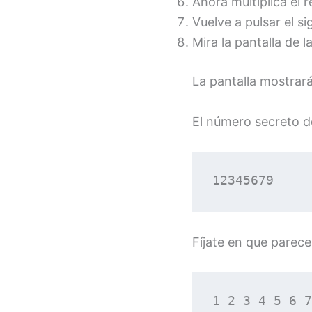
Ahora multiplica el 
Vuelve a pulsar el si
Mira la pantalla de l
La pantalla mostrar
El número secreto de
12345679
Fíjate en que parece
1 2 3 4 5 6 7