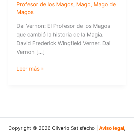
Profesor de los Magos
,
Mago
,
Mago de
Magos
Dai Vernon: El Profesor de los Magos
que cambió la historia de la Magia.
David Frederick Wingfield Verner. Dai
Vernon […]
Dai
Leer más »
Vernon
el
Profesor
de
los
Magos
Copyright © 2026 Oliverio Satisfecho |
Aviso legal
,